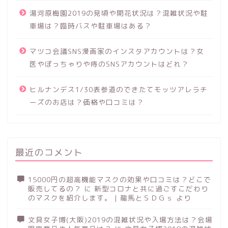
湯河原梅園2019の見頃や開花状況は？混雑状況や駐
車場は？臨時バスや駐車場はある？
マツコ会議SNS漫画家のインスタアカウントは？女
医やぽっちゃりや痔のSNSアカウントはどれ？
ヒルナンデス1/30表参道のできたてモッツアレラチ
ーズのお店は？価格や口コミは？
最近のコメント
15000円の超高機能マスクの効果や口コミは？どこで
販売してるの？
に
新型コロナと共に過ごすこだわり
のマスクを紹介します。 | 龍馬とＳＤＧｓ
より
文具女子博(大阪)2019の混雑状況や入場方法は？会場