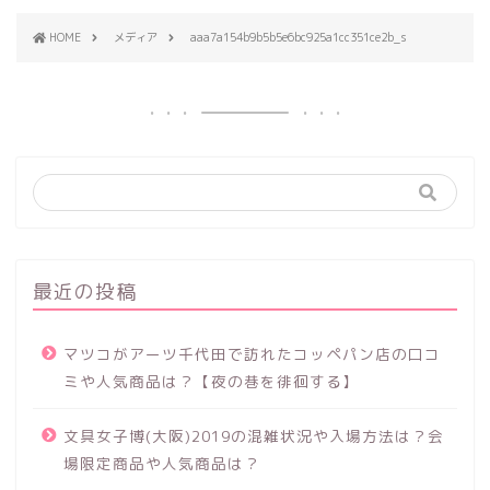
HOME
メディア
aaa7a154b9b5b5e6bc925a1cc351ce2b_s
最近の投稿
マツコがアーツ千代田で訪れたコッペパン店の口コ
ミや人気商品は？【夜の巷を徘徊する】
文具女子博(大阪)2019の混雑状況や入場方法は？会
場限定商品や人気商品は？