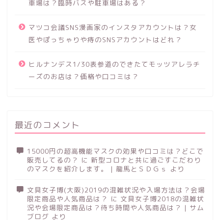
車場は？臨時バスや駐車場はある？
マツコ会議SNS漫画家のインスタアカウントは？女
医やぽっちゃりや痔のSNSアカウントはどれ？
ヒルナンデス1/30表参道のできたてモッツアレラチ
ーズのお店は？価格や口コミは？
最近のコメント
15000円の超高機能マスクの効果や口コミは？どこで
販売してるの？
に
新型コロナと共に過ごすこだわり
のマスクを紹介します。 | 龍馬とＳＤＧｓ
より
文具女子博(大阪)2019の混雑状況や入場方法は？会場
限定商品や人気商品は？
に
文具女子博2018の混雑状
況や会場限定商品は？待ち時間や人気商品は？ | サム
ブログ
より