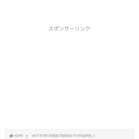
スポンサーリンク
HOME
e07f419915b90b33560b5c315592a956_s