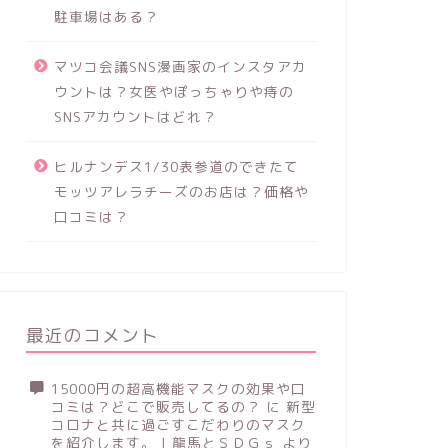
駐車場はある？
マツコ会議SNS漫画家のインスタアカ
ウントは？女医やぽっちゃりや痔の
SNSアカウントはどれ？
ヒルナンデス1/30表参道のできたて
モッツアレラチーズのお店は？価格や
口コミは？
最近のコメント
15000円の超高機能マスクの効果や口
コミは？どこで販売してるの？
に
新型
コロナと共に過ごすこだわりのマスク
を紹介します。 | 龍馬とＳＤＧｓ
より