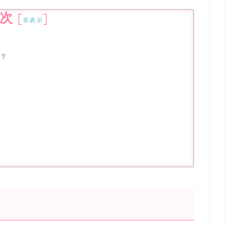
次
[
]
非表示
？