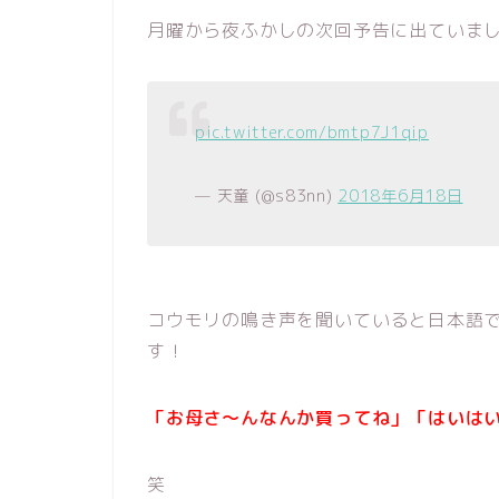
月曜から夜ふかしの次回予告に出ていま
pic.twitter.com/bmtp7J1qip
— 天童 (@s83nn)
2018年6月18日
コウモリの鳴き声を聞いていると日本語
す！
「お母さ～んなんか買ってね」「はいは
笑