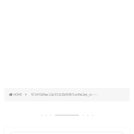
HOME
972410d9ac22a37c82b09367ca49a2ea_m----