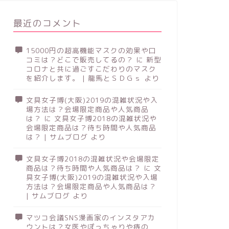
最近のコメント
15000円の超高機能マスクの効果や口
コミは？どこで販売してるの？
に
新型
コロナと共に過ごすこだわりのマスク
を紹介します。 | 龍馬とＳＤＧｓ
より
文具女子博(大阪)2019の混雑状況や入
場方法は？会場限定商品や人気商品
は？
に
文具女子博2018の混雑状況や
会場限定商品は？待ち時間や人気商品
は？ | サムブログ
より
文具女子博2018の混雑状況や会場限定
商品は？待ち時間や人気商品は？
に
文
具女子博(大阪)2019の混雑状況や入場
方法は？会場限定商品や人気商品は？
| サムブログ
より
マツコ会議SNS漫画家のインスタアカ
ウントは？女医やぽっちゃりや痔の