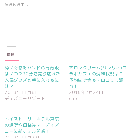
w
k
o
i
で
o
読み込み中...
t
共
g
t
有
l
e
す
e
r
る
+
で
に
で
共
は
共
有
ク
有
(
リ
(
新
ッ
新
し
ク
し
い
し
い
ウ
て
ウ
ィ
く
ィ
関連
ン
だ
ン
ド
さ
ド
ウ
い
ウ
で
(
で
ぬいぐるみバンドの再再販
マロンクリーム(サンリオ)コ
開
新
開
はいつ？20分で売り切れた
ラボカフェの混雑状況は？
き
し
き
ま
い
ま
人気グッズを手に入れるに
予約はできる？口コミも調
す
ウ
す
)
ィ
)
は？
査！
ン
2018年11月8日
2018年7月24日
ド
ウ
ディズニーリゾート
cafe
で
開
き
ま
す
トイストーリーホテル東京
)
の場所や価格帯は？ディズ
ニーに新ホテル開業！
2018年11月28日