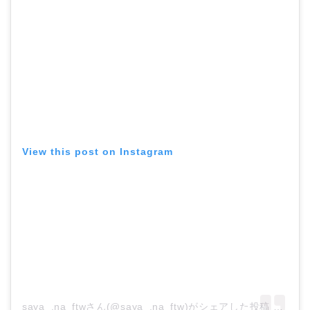
View this post on Instagram
saya_.na_ftwさん(@saya_.na_ftw)がシェアした投稿
–
201