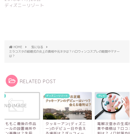
ディズニーリゾート
HOME
気になる
ミラコスタの結婚式の炎上の真相や元ネタは？ハロウィンコスプレの期間やマナー
は？
RELATED POST
ズニーリゾート
テレビ
気になる
電解次亜水の生成機の効
さくらももこ最後の
ッキーアン(ディズニ
果や価格は？口コミや評
マンホールの設置場
)のデビュー日や会え
判は？ノロ対策や除菌
デザイン画像は？生
場所は？ダッフィー