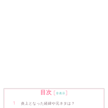
目次
[
]
非表示
炎上となった経緯や元ネタは？