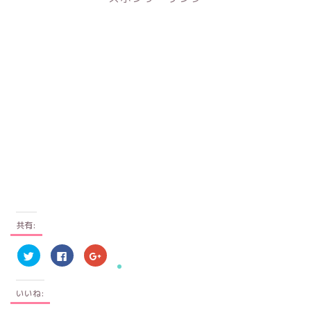
共有:
ク
F
ク
リ
a
リ
ッ
c
ッ
ク
e
ク
し
b
し
いいね:
て
o
て
T
o
G