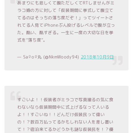
あまりにも悲しくて腹ただしくてRTしませんがミ
ラコ婚の方に対して「仮装期間に挙式して腹立て
てるのはそっちの落ち度だぞ！」ってツイートさ
れてる人見てiPhoneぶん投げるレベルで腹が立っ
た。酷い、酷すぎる。一生に一度の大切な日を挙
式を“落ち度”。
— Saºoº丸 (@NkmWoody94)
2018年10月9日
すごいよ！！仮装者がミラコで写真撮るの気に食
わないなら仮装期間中に式上げるなって人いる
よ！！すごいね！！どんだけ仮装民って偉い
の！？数百万払ってるかもしれない人を差し置い
て！？宿泊来てるかどうかも謎な仮装民を！？優