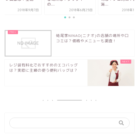
消...
最...
.
2018年11月12日
2018年
2018年6月25日
蜷尾家NINAO(ニナオ)の店舗の場所や口
コミは？価格やメニューも調査！
レジ袋有料化でおすすめのエコバッグ
は？実際に主婦の使う便利バッグは？