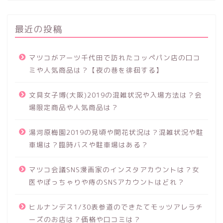
最近の投稿
マツコがアーツ千代田で訪れたコッペパン店の口コ
ミや人気商品は？【夜の巷を徘徊する】
文具女子博(大阪)2019の混雑状況や入場方法は？会
場限定商品や人気商品は？
湯河原梅園2019の見頃や開花状況は？混雑状況や駐
車場は？臨時バスや駐車場はある？
マツコ会議SNS漫画家のインスタアカウントは？女
医やぽっちゃりや痔のSNSアカウントはどれ？
ヒルナンデス1/30表参道のできたてモッツアレラチ
ーズのお店は？価格や口コミは？