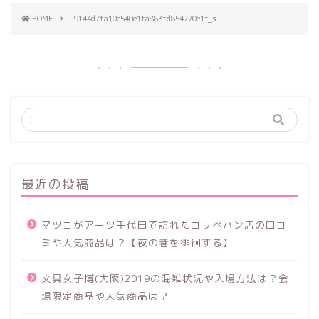
HOME
9144d7fa10e540e1fa883fd854770e1f_s
最近の投稿
マツコがアーツ千代田で訪れたコッペパン店の口コ
ミや人気商品は？【夜の巷を徘徊する】
文具女子博(大阪)2019の混雑状況や入場方法は？会
場限定商品や人気商品は？