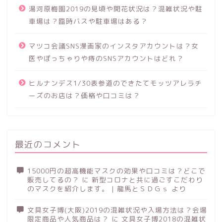
湯河原梅園2019の見頃や開花状況は？混雑状況や駐
車場は？臨時バスや駐車場はある？
マツコ会議SNS漫画家のインスタアカウントは？女
医やぽっちゃりや痔のSNSアカウントはどれ？
ヒルナンデス1/30表参道のできたてモッツアレラチ
ーズのお店は？価格や口コミは？
最近のコメント
15000円の超高機能マスクの効果や口コミは？どこで
販売してるの？
に
新型コロナと共に過ごすこだわり
のマスクを紹介します。 | 龍馬とＳＤＧｓ
より
文具女子博(大阪)2019の混雑状況や入場方法は？会場
限定商品や人気商品は？
に
文具女子博2018の混雑状