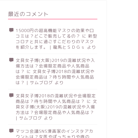
最近のコメント
15000円の超高機能マスクの効果や口
コミは？どこで販売してるの？
に
新型
コロナと共に過ごすこだわりのマスク
を紹介します。 | 龍馬とＳＤＧｓ
より
文具女子博(大阪)2019の混雑状況や入
場方法は？会場限定商品や人気商品
は？
に
文具女子博2018の混雑状況や
会場限定商品は？待ち時間や人気商品
は？ | サムブログ
より
文具女子博2018の混雑状況や会場限定
商品は？待ち時間や人気商品は？
に
文
具女子博(大阪)2019の混雑状況や入場
方法は？会場限定商品や人気商品は？
| サムブログ
より
マツコ会議SNS漫画家のインスタアカ
ウントは？女医やぽっちゃりや痔の