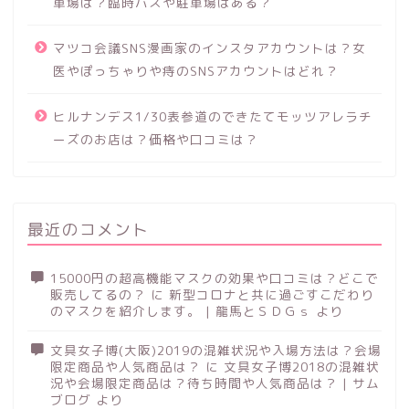
車場は？臨時バスや駐車場はある？
マツコ会議SNS漫画家のインスタアカウントは？女
医やぽっちゃりや痔のSNSアカウントはどれ？
ヒルナンデス1/30表参道のできたてモッツアレラチ
ーズのお店は？価格や口コミは？
最近のコメント
15000円の超高機能マスクの効果や口コミは？どこで
販売してるの？
に
新型コロナと共に過ごすこだわり
のマスクを紹介します。 | 龍馬とＳＤＧｓ
より
文具女子博(大阪)2019の混雑状況や入場方法は？会場
限定商品や人気商品は？
に
文具女子博2018の混雑状
況や会場限定商品は？待ち時間や人気商品は？ | サム
ブログ
より