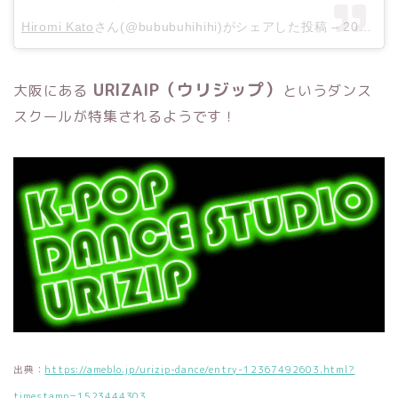
Hiromi Kato
さん(@bububuhihihi)がシェアした投稿 –
2018年 4月月21日午前2時36分PDT
URIZAIP（ウリジップ）
大阪にある
というダンス
スクールが特集されるようです！
出典：
https://ameblo.jp/urizip-dance/entry-12367492603.html?
timestamp=1523444303