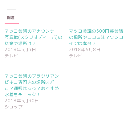
新
ッ
新
し
ク
し
い
し
い
ウ
て
ウ
ィ
く
ィ
関連
ン
だ
ン
ド
さ
ド
ウ
い
ウ
で
(
で
マツコ会議のアナウンサー
マツコ会議の500円英会話
開
新
開
写真館(スタジオディーバ)の
の場所や口コミは？ワンコ
き
し
き
ま
い
ま
料金や場所は？
インは本当？
す
ウ
す
)
ィ
)
2018年5月3日
2018年5月8日
ン
テレビ
テレビ
ド
ウ
で
開
き
ま
マツコ会議のブラジリアン
す
ビキニ専門店の場所はど
)
こ？通販はある？おすすめ
水着もチェック！
2018年5月30日
ショップ