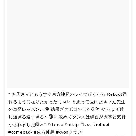
* お母さんともうすぐ東方神起のライブ行くから Reboot踊
れるようになりたかったし☺️✨ と思って受けたきょん先生
の単発レッスン…😂 結果ズタボロでした💦笑 やっぱり難
し過ぎる速すぎる〜😇✨ 改めてダンスは練習が大事と気付
かされました🙆w * #dance #urizip #tvxq #reboot
#comeback #東方神起 #kyonクラス