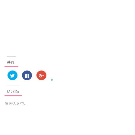
共有:
ク
F
ク
リ
a
リ
ッ
c
ッ
ク
e
ク
し
b
し
いいね:
て
o
て
T
o
G
w
k
o
i
で
o
読み込み中...
t
共
g
t
有
l
e
す
e
r
る
+
で
に
で
共
は
共
有
ク
有
(
リ
(