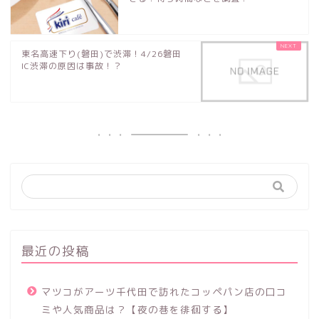
東名高速下り(磐田)で渋滞！4/26磐田
IC渋滞の原因は事故！？
最近の投稿
マツコがアーツ千代田で訪れたコッペパン店の口コ
ミや人気商品は？【夜の巷を徘徊する】