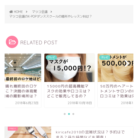
HOME
マツコ会議
マツコ会議のK-POPダンススクールの場所やレッスン料は？
RELATED POST
レビ
テレビ
テレビ
5000円の超高機能マ
50万円のヘアートリー
花のち晴れ最終回
クの効果や口コミは？
トメントサロンの場所や
地はどこ？決闘の
こで販売してるの？
口コミは？効果は効果？
と弓道場の撮影場
2018年10月18日
2018年10月18日
2018年
kiricafe2018の混雑状況は？予約はで
きる？待ち時間などを調査！