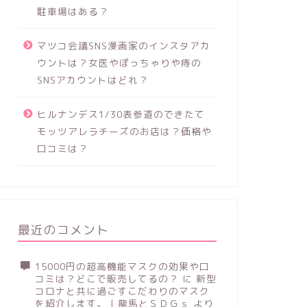
駐車場はある？
マツコ会議SNS漫画家のインスタアカ
ウントは？女医やぽっちゃりや痔の
SNSアカウントはどれ？
ヒルナンデス1/30表参道のできたて
モッツアレラチーズのお店は？価格や
口コミは？
最近のコメント
15000円の超高機能マスクの効果や口
コミは？どこで販売してるの？
に
新型
コロナと共に過ごすこだわりのマスク
を紹介します。 | 龍馬とＳＤＧｓ
より