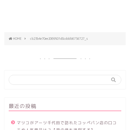
HOME
cb23b4e70ee2069501d8cdddb673d727_s
最近の投稿
マツコがアーツ千代田で訪れたコッペパン店の口コ
ミや人気商品は？【夜の巷を徘徊する】