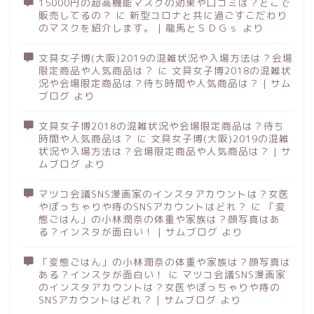
15000円の超高機能マスクの効果や口コミは？どこで
販売してるの？
に
新型コロナと共に過ごすこだわり
のマスクを紹介します。 | 龍馬とＳＤＧｓ
より
文具女子博(大阪)2019の混雑状況や入場方法は？会場
限定商品や人気商品は？
に
文具女子博2018の混雑状
況や会場限定商品は？待ち時間や人気商品は？ | サム
ブログ
より
文具女子博2018の混雑状況や会場限定商品は？待ち
時間や人気商品は？
に
文具女子博(大阪)2019の混雑
状況や入場方法は？会場限定商品や人気商品は？ | サ
ムブログ
より
マツコ会議SNS漫画家のインスタアカウントは？女医
やぽっちゃりや痔のSNSアカウントはどれ？
に
「変
態ごはん」の小林潤奈の体重や家族は？顔写真はあ
る？インスタが面白い！ | サムブログ
より
「変態ごはん」の小林潤奈の体重や家族は？顔写真は
ある？インスタが面白い！
に
マツコ会議SNS漫画家
のインスタアカウントは？女医やぽっちゃりや痔の
SNSアカウントはどれ？ | サムブログ
より