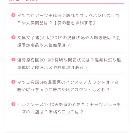
マツコがアーツ千代田で訪れたコッペパン店の口コ
ミや人気商品は？【夜の巷を徘徊する】
文具女子博(大阪)2019の混雑状況や入場方法は？会
場限定商品や人気商品は？
湯河原梅園2019の見頃や開花状況は？混雑状況や駐
車場は？臨時バスや駐車場はある？
マツコ会議SNS漫画家のインスタアカウントは？女
医やぽっちゃりや痔のSNSアカウントはどれ？
ヒルナンデス1/30表参道のできたてモッツアレラチ
ーズのお店は？価格や口コミは？