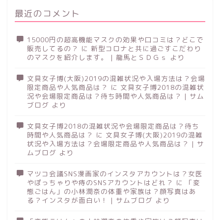
最近のコメント
15000円の超高機能マスクの効果や口コミは？どこで
販売してるの？
に
新型コロナと共に過ごすこだわり
のマスクを紹介します。 | 龍馬とＳＤＧｓ
より
文具女子博(大阪)2019の混雑状況や入場方法は？会場
限定商品や人気商品は？
に
文具女子博2018の混雑状
況や会場限定商品は？待ち時間や人気商品は？ | サム
ブログ
より
文具女子博2018の混雑状況や会場限定商品は？待ち
時間や人気商品は？
に
文具女子博(大阪)2019の混雑
状況や入場方法は？会場限定商品や人気商品は？ | サ
ムブログ
より
マツコ会議SNS漫画家のインスタアカウントは？女医
やぽっちゃりや痔のSNSアカウントはどれ？
に
「変
態ごはん」の小林潤奈の体重や家族は？顔写真はあ
る？インスタが面白い！ | サムブログ
より