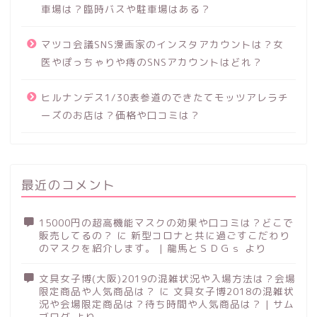
車場は？臨時バスや駐車場はある？
マツコ会議SNS漫画家のインスタアカウントは？女
医やぽっちゃりや痔のSNSアカウントはどれ？
ヒルナンデス1/30表参道のできたてモッツアレラチ
ーズのお店は？価格や口コミは？
最近のコメント
15000円の超高機能マスクの効果や口コミは？どこで
販売してるの？
に
新型コロナと共に過ごすこだわり
のマスクを紹介します。 | 龍馬とＳＤＧｓ
より
文具女子博(大阪)2019の混雑状況や入場方法は？会場
限定商品や人気商品は？
に
文具女子博2018の混雑状
況や会場限定商品は？待ち時間や人気商品は？ | サム
ブログ
より