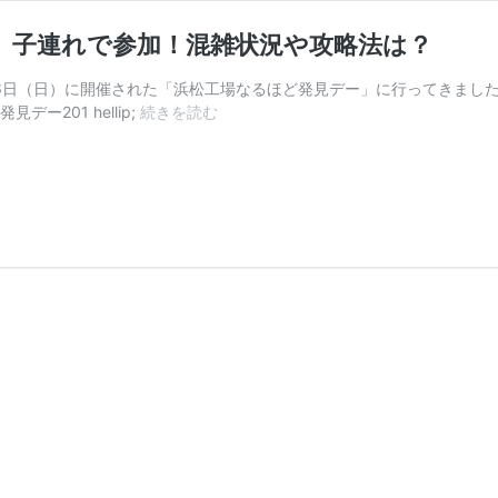
8』子連れで参加！混雑状況や攻略法は？
月16日（日）に開催された「浜松工場なるほど発見デー」に行ってきまし
ー201 hellip;
続きを読む
浜
松
工
場
『新
幹
線
な
る
ほ
ど
発
見
デ
ー
2018』
子