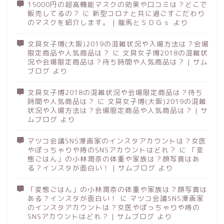
15000円の超高機能マスクの効果や口コミは？どこで
販売してるの？
に
新型コロナと共に過ごすこだわり
のマスクを紹介します。 | 龍馬とＳＤＧｓ
より
文具女子博(大阪)2019の混雑状況や入場方法は？会場
限定商品や人気商品は？
に
文具女子博2018の混雑状
況や会場限定商品は？待ち時間や人気商品は？ | サム
ブログ
より
文具女子博2018の混雑状況や会場限定商品は？待ち
時間や人気商品は？
に
文具女子博(大阪)2019の混雑
状況や入場方法は？会場限定商品や人気商品は？ | サ
ムブログ
より
マツコ会議SNS漫画家のインスタアカウントは？女医
やぽっちゃりや痔のSNSアカウントはどれ？
に
「変
態ごはん」の小林潤奈の体重や家族は？顔写真はあ
る？インスタが面白い！ | サムブログ
より
「変態ごはん」の小林潤奈の体重や家族は？顔写真は
ある？インスタが面白い！
に
マツコ会議SNS漫画家
のインスタアカウントは？女医やぽっちゃりや痔の
SNSアカウントはどれ？ | サムブログ
より