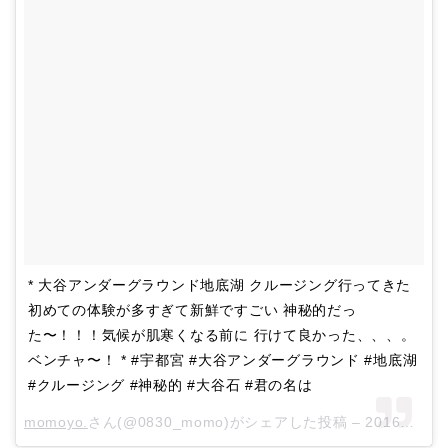
* 大谷アンダーグラウンド地底湖 クルージング行ってきた
初めての体験が多すぎて新鮮ですごい 神秘的だっ
た〜！！！気候が肌寒くなる前に 行けて良かった、、、。
ベンチャ〜！ * #宇都宮 #大谷アンダーグラウンド #地底湖
#クルージング #神秘的 #大谷石 #君の名は
momoyo.
さん(@0830_momo)がシェアした投稿 –
2016年 9月月12日午前7時11分PDT