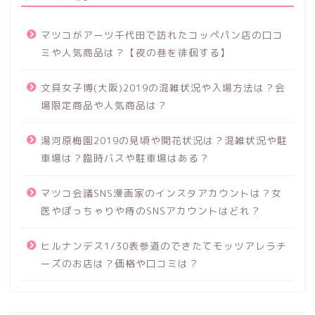
マツコがアーツ千代田で訪れたコッペパン店の口コ
ミや人気商品は？【夜の巷を徘徊する】
文具女子博(大阪)2019の混雑状況や入場方法は？会
場限定商品や人気商品は？
湯河原梅園2019の見頃や開花状況は？混雑状況や駐
車場は？臨時バスや駐車場はある？
マツコ会議SNS漫画家のインスタアカウントは？女
医やぽっちゃりや痔のSNSアカウントはどれ？
ヒルナンデス1/30表参道のできたてモッツアレラチ
ーズのお店は？価格や口コミは？