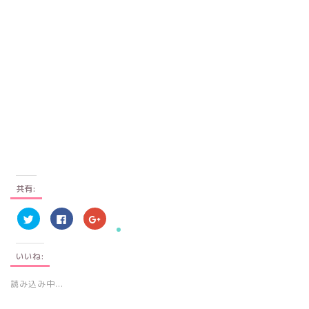
共有:
ク
F
ク
リ
a
リ
ッ
c
ッ
ク
e
ク
し
b
し
いいね:
て
o
て
T
o
G
w
k
o
i
で
o
読み込み中...
t
共
g
t
有
l
e
す
e