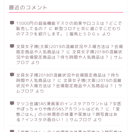
最近のコメント
15000円の超高機能マスクの効果や口コミは？どこで
販売してるの？
に
新型コロナと共に過ごすこだわり
のマスクを紹介します。 | 龍馬とＳＤＧｓ
より
文具女子博(大阪)2019の混雑状況や入場方法は？会場
限定商品や人気商品は？
に
文具女子博2018の混雑状
況や会場限定商品は？待ち時間や人気商品は？ | サム
ブログ
より
文具女子博2018の混雑状況や会場限定商品は？待ち
時間や人気商品は？
に
文具女子博(大阪)2019の混雑
状況や入場方法は？会場限定商品や人気商品は？ | サ
ムブログ
より
マツコ会議SNS漫画家のインスタアカウントは？女医
やぽっちゃりや痔のSNSアカウントはどれ？
に
「変
態ごはん」の小林潤奈の体重や家族は？顔写真はあ
る？インスタが面白い！ | サムブログ
より