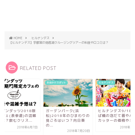
HOME
ヒルナンデス
【ヒルナンデス】宇都宮の地底湖クルージングツアーの料金や口コミは？
RELATED POST
お出かけスポット
ヒルナンデス
cafe
ガーデンパーク(浜
ヒルナンデス9/18かっ
ハーゲンダッツ20
松)2018年のひまわりの
ぱ橋の泡だて器やバター
定カフェ(表参道
見ごろはいつ？向日葵
カッターの価格やネッ...
時間は？飲むクリス
の...
2018年9月18日
201
2018年7月20日