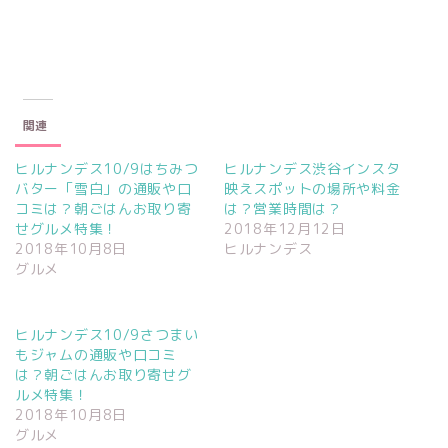
r
る
+
で
に
で
共
は
共
有
ク
有
(
リ
(
新
ッ
新
し
ク
し
い
し
い
ウ
て
ウ
ィ
く
ィ
関連
ン
だ
ン
ド
さ
ド
ウ
い
ウ
で
(
で
ヒルナンデス10/9はちみつ
ヒルナンデス渋谷インスタ
開
新
開
バター「雪白」の通販や口
映えスポットの場所や料金
き
し
き
ま
い
ま
コミは？朝ごはんお取り寄
は？営業時間は？
す
ウ
す
)
ィ
)
せグルメ特集！
2018年12月12日
ン
2018年10月8日
ヒルナンデス
ド
ウ
グルメ
で
開
き
ま
す
ヒルナンデス10/9さつまい
)
もジャムの通販や口コミ
は？朝ごはんお取り寄せグ
ルメ特集！
2018年10月8日
グルメ