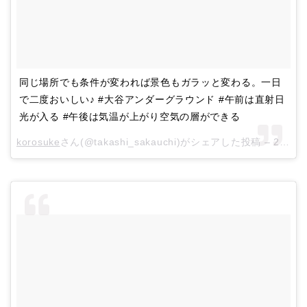
同じ場所でも条件が変われば景色もガラッと変わる。一日
で二度おいしい♪ #大谷アンダーグラウンド #午前は直射日
光が入る #午後は気温が上がり空気の層ができる
korosuke
さん(@takashi_sakauchi)がシェアした投稿 –
2015年10月月12日午前5時30分PDT