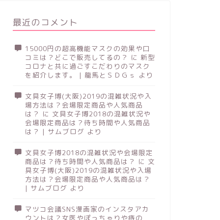
最近のコメント
15000円の超高機能マスクの効果や口
コミは？どこで販売してるの？
に
新型
コロナと共に過ごすこだわりのマスク
を紹介します。 | 龍馬とＳＤＧｓ
より
文具女子博(大阪)2019の混雑状況や入
場方法は？会場限定商品や人気商品
は？
に
文具女子博2018の混雑状況や
会場限定商品は？待ち時間や人気商品
は？ | サムブログ
より
文具女子博2018の混雑状況や会場限定
商品は？待ち時間や人気商品は？
に
文
具女子博(大阪)2019の混雑状況や入場
方法は？会場限定商品や人気商品は？
| サムブログ
より
マツコ会議SNS漫画家のインスタアカ
ウントは？女医やぽっちゃりや痔の