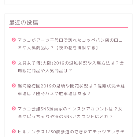
最近の投稿
マツコがアーツ千代田で訪れたコッペパン店の口コ
ミや人気商品は？【夜の巷を徘徊する】
文具女子博(大阪)2019の混雑状況や入場方法は？会
場限定商品や人気商品は？
湯河原梅園2019の見頃や開花状況は？混雑状況や駐
車場は？臨時バスや駐車場はある？
マツコ会議SNS漫画家のインスタアカウントは？女
医やぽっちゃりや痔のSNSアカウントはどれ？
ヒルナンデス1/30表参道のできたてモッツアレラチ