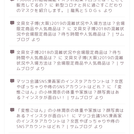
販売してるの？
に
新型コロナと共に過ごすこだわり
のマスクを紹介します。 | 龍馬とＳＤＧｓ
より
文具女子博(大阪)2019の混雑状況や入場方法は？会場
限定商品や人気商品は？
に
文具女子博2018の混雑状
況や会場限定商品は？待ち時間や人気商品は？ | サム
ブログ
より
文具女子博2018の混雑状況や会場限定商品は？待ち
時間や人気商品は？
に
文具女子博(大阪)2019の混雑
状況や入場方法は？会場限定商品や人気商品は？ | サ
ムブログ
より
マツコ会議SNS漫画家のインスタアカウントは？女医
やぽっちゃりや痔のSNSアカウントはどれ？
に
「変
態ごはん」の小林潤奈の体重や家族は？顔写真はあ
る？インスタが面白い！ | サムブログ
より
「変態ごはん」の小林潤奈の体重や家族は？顔写真は
ある？インスタが面白い！
に
マツコ会議SNS漫画家
のインスタアカウントは？女医やぽっちゃりや痔の
SNSアカウントはどれ？ | サムブログ
より