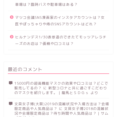
車場は？臨時バスや駐車場はある？
マツコ会議SNS漫画家のインスタアカウントは？女
医やぽっちゃりや痔のSNSアカウントはどれ？
ヒルナンデス1/30表参道のできたてモッツアレラチ
ーズのお店は？価格や口コミは？
最近のコメント
15000円の超高機能マスクの効果や口コミは？どこで
販売してるの？
に
新型コロナと共に過ごすこだわり
のマスクを紹介します。 | 龍馬とＳＤＧｓ
より
文具女子博(大阪)2019の混雑状況や入場方法は？会場
限定商品や人気商品は？
に
文具女子博2018の混雑状
況や会場限定商品は？待ち時間や人気商品は？ | サム