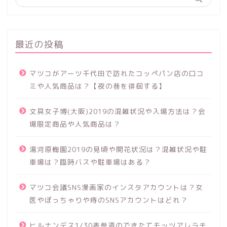
最近の投稿
マツコがアーツ千代田で訪れたコッペパン店の口コ
ミや人気商品は？【夜の巷を徘徊する】
文具女子博(大阪)2019の混雑状況や入場方法は？会
場限定商品や人気商品は？
湯河原梅園2019の見頃や開花状況は？混雑状況や駐
車場は？臨時バスや駐車場はある？
マツコ会議SNS漫画家のインスタアカウントは？女
医やぽっちゃりや痔のSNSアカウントはどれ？
ヒルナンデス1/30表参道のできたてモッツアレラチ