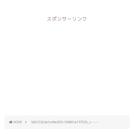
スポンサーリンク
HOME
5db722b2afce4bc80fc1d4601af37025_s-----