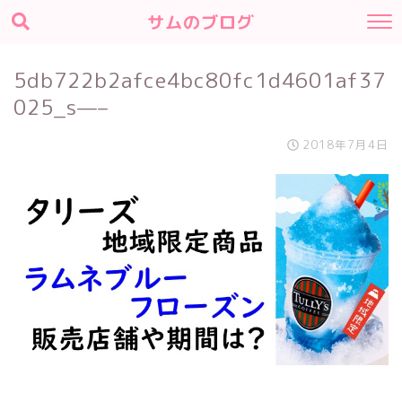
サムのブログ
5db722b2afce4bc80fc1d4601af37
025_s—–
2018年7月4日