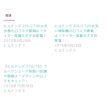
r
る
+
で
に
で
共
は
共
有
ク
有
(
リ
(
関連
新
ッ
新
し
ク
し
い
し
い
ウ
て
ウ
ヒルナンデス(6/27)のかき
ヒルナンデス(6/27)の水洗
ィ
く
ィ
氷器の口コミや価格は？タ
い掃除機の口コミや価格
ン
だ
ン
ド
さ
ド
イガー尾藤おすすめ家電！
は？タイガー尾藤おすすめ
ウ
い
ウ
で
(
で
2018年6月26日
家電！
開
新
開
ヒルナンデス
2018年6月26日
き
し
き
ま
い
ま
ヒルナンデス
す
ウ
す
)
ィ
)
ン
ド
ウ
【ヒルナンデス10/16】フ
で
開
ルーツシューズ取扱い店舗
き
ま
や価格は？デザインや口コ
す
ミもチェック！
)
2018年10月16日
ヒルナンデス