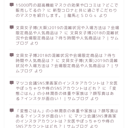
15000円の超高機能マスクの効果や口コミは？どこで
販売してるの？
に
新型コロナと共に過ごすこだわり
のマスクを紹介します。 | 龍馬とＳＤＧｓ
より
文具女子博(大阪)2019の混雑状況や入場方法は？会場
限定商品や人気商品は？
に
文具女子博2018の混雑状
況や会場限定商品は？待ち時間や人気商品は？ | サム
ブログ
より
文具女子博2018の混雑状況や会場限定商品は？待ち
時間や人気商品は？
に
文具女子博(大阪)2019の混雑
状況や入場方法は？会場限定商品や人気商品は？ | サ
ムブログ
より
マツコ会議SNS漫画家のインスタアカウントは？女医
やぽっちゃりや痔のSNSアカウントはどれ？
に
「変
態ごはん」の小林潤奈の体重や家族は？顔写真はあ
る？インスタが面白い！ | サムブログ
より
「変態ごはん」の小林潤奈の体重や家族は？顔写真は
ある？インスタが面白い！
に
マツコ会議SNS漫画家
のインスタアカウントは？女医やぽっちゃりや痔の
SNSアカウントはどれ？ | サムブログ
より