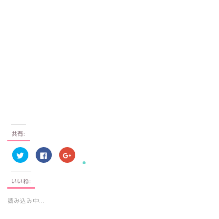
共有:
ク
F
ク
リ
a
リ
ッ
c
ッ
ク
e
ク
し
b
し
いいね:
て
o
て
T
o
G
w
k
o
i
で
o
読み込み中...
t
共
g
t
有
l
e
す
e