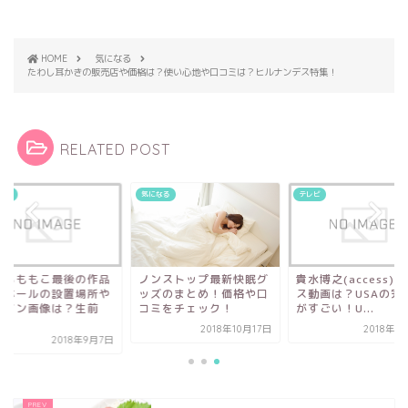
HOME
気になる
たわし耳かきの販売店や価格は？使い心地や口コミは？ヒルナンデス特集！
RELATED POST
なる
気になる
テレビ
くらももこ最後の作品
ノンストップ最新快眠グ
貴水博之(access)
ンホールの設置場所や
ッズのまとめ！価格や口
ス動画は？USAの完
ザイン画像は？生前
コミをチェック！
がすごい！U...
.
2018年10月17日
2018年1
2018年9月7日